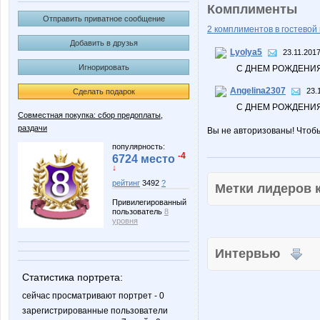
Комплименты
Отправить приватное сообщение
2 комплиментов в гостевой 
Добавить в друзья
Lyolya5
23.11.2017
Игнорировать
С ДНЕМ РОЖДЕНИЯ!
Angelina2307
23.
Сделать подарок
С ДНЕМ РОЖДЕНИЯ
Совместная покупка: сбор предоплаты,
раздачи
Вы не авторизованы! Чтоб
популярность:
-4
6724 место
↓
рейтинг
3492
?
Метки лидеров
Привилегированный
пользователь
8
уровня
Интервью
Статистика портрета:
сейчас просматривают портрет - 0
зарегистрированные пользователи